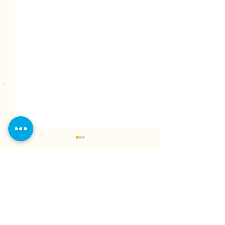
夏季休業のお知
8/10〜8/16
ハローキッズイン
コメント
のホームページを
だき誠にありがと
す。 さて、誠に
コメントを追加…
2025年 新年のごあいさ
以下の期間を夏季