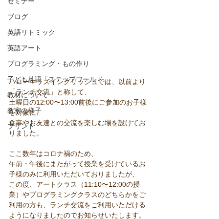
セミナー
ブログ
英語リトミック
英語アート
プログラミング・もの作り
子ども英語「ステップワールド 」
ハローキッズイングリッシュでは、以前より
「ランチ交流」と称して、
教材について
土曜日の12:00〜13:00前後にご参加のお子様
教室の様子
を対象に、
食事やお友達との交流を楽しむ場を設けてお
プリント
りました。
ここ数年はコロナ禍のため、
午前・午後にまたがって授業を受けているお
子様のみに利用いただいておりましたが、
この度、アートクラス（11:10〜12:00の授
業）やプログラミングクラスのどちらかをご
利用の方も、ランチ交流をご利用いただける
ようになりましたのでお知らせいたします。