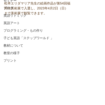
セミナー
松本エリダマリア先生の絵画作品が第54回福
ブログ
岡市美術展で入選し、2023年4月2日（日）
まで美術展で観覧できます。
英語リトミック
英語アート
プログラミング・もの作り
子ども英語「ステップワールド 」
教材について
教室の様子
プリント