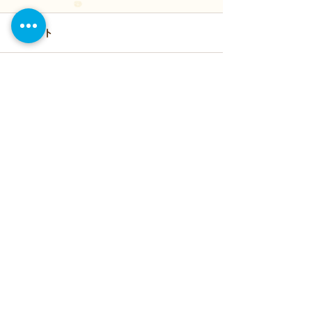
8/10〜8/16
ハローキッズイン
コメント
のホームページを
だき誠にありがと
す。 さて、誠に
コメントを追加…
2025年 新年のごあいさ
以下の期間を夏季
つ
ていただきます。
令和6年8月10日（
日（金） 休業期
合わせにつきまし
明けに順次対応さ
きま...