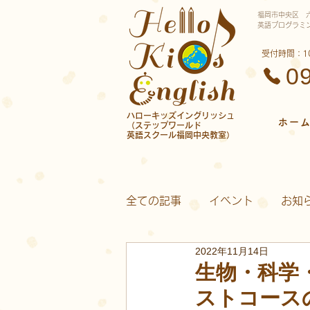
福岡市中央区 
英語プログラミ
​受付時間：1
0
​ハローキッズイングリッシュ
ホー
（ステップワールド
英語スクール福岡中央教室）
全ての記事
イベント
お知
2022年11月14日
プログラミング・もの作り
生物・科学
ストコース