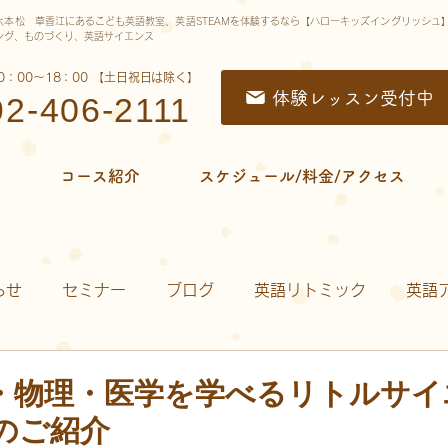
六本松 草香江にあるこども英語教室、英語STEAMを体験するなら【ハローキッズイングリッシュ
ング、ものづくり、英語サイエンス
0：00〜18：00 【土日祝日は除く】
体験レッスン受付中
92-406-2111
ム
コース紹介
スケジュール/料金/アクセス
らせ
セミナー
ブログ
英語リトミック
英語
子ども英語「ステップワールド 」
教材について
教
・物理・医学を学べるリトルサイ
のご紹介