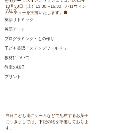
ハローキッズイングリッシュでは、2021年
セミナー
10月30日（土）13:30〜15:30、ハロウィン
ブログ
パーティーを実施いたします。🎃
英語リトミック
英語アート
プログラミング・もの作り
子ども英語「ステップワールド 」
教材について
教室の様子
プリント
当日こども達にゲームなどで配布するお菓子
につきましては、下記の物を準備しておりま
す。