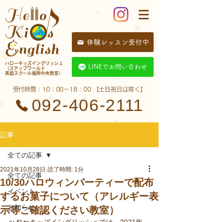
体験レッスン受付中
​ハローキッズイングリッシュ
LINEでお問い合わせ
（ステップワールド
英語スクール福岡中央教室）
​受付時間：10：00〜18：00 【土日祝日は除く】
092-406-2111
記事
全ての記事
2021年10月28日
読了時間: 1分
全ての記事
10/30ハロウィンパーティーで配布
イベント
するお菓子について（アレルギー表
お知らせ
示等ご確認ください教室）