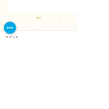
コメント
コメントを追加…
生徒様 絵画コンクール
10／26 ハロウ
受賞のお知らせ
ィーのご案内